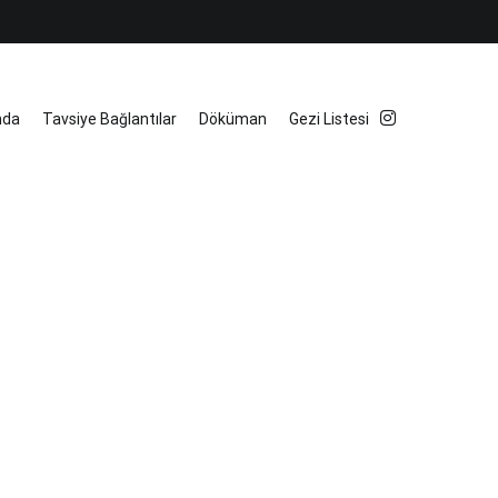
mda
Tavsiye Bağlantılar
Döküman
Gezi Listesi