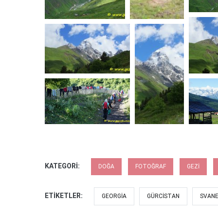
KATEGORI:
DOĞA
FOTOĞRAF
GEZI
ETIKETLER:
GEORGIA
GÜRCISTAN
SVANE