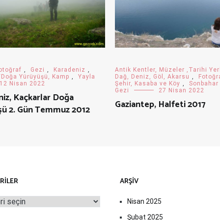
otoğraf
,
Gezi
,
Karadeniz
,
Antik Kentler, Müzeler ,Tarihi Yer
/Doğa Yürüyüşü, Kamp
,
Yayla
Dağ, Deniz, Göl, Akarsu
,
Fotoğr
12 Nisan 2022
Şehir, Kasaba ve Köy
,
Sonbahar
Gezi
27 Nisan 2022
iz, Kaçkarlar Doğa
Gaziantep, Halfeti 2017
şü 2. Gün Temmuz 2012
RILER
ARŞIV
iler
Nisan 2025
Şubat 2025