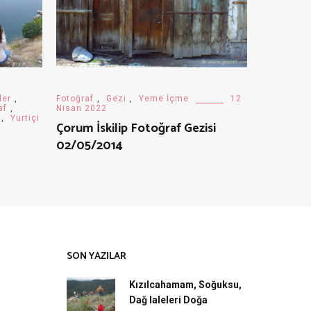
ler
,
Fotoğraf
,
Gezi
,
Yeme İçme
12
af
,
Nisan 2022
,
Yurtiçi
Çorum İskilip Fotoğraf Gezisi
02/05/2014
SON YAZILAR
Kızılcahamam, Soğuksu,
Dağ laleleri Doğa