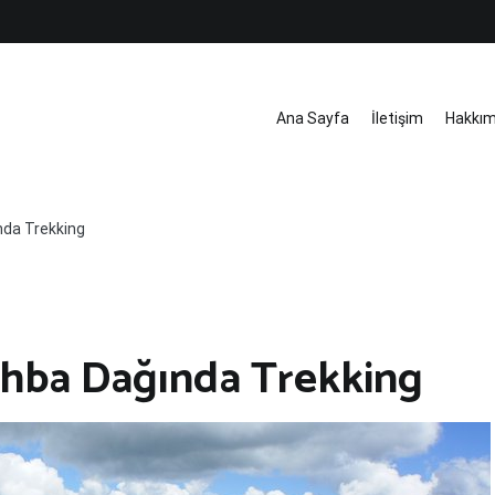
Ana Sayfa
İletişim
Hakkı
nda Trekking
shba Dağında Trekking