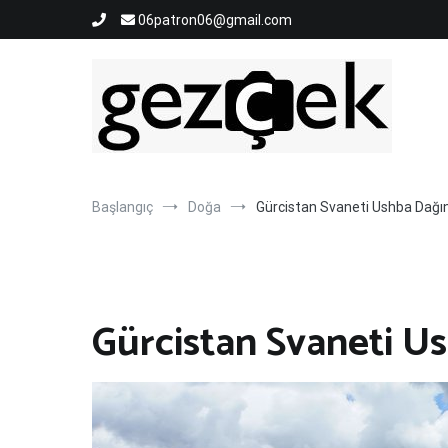
İçeriğe
06patron06@gmail.com
atla
Gezi Fotoğrafları ve Blog Sayfası
Gez ve Fotoğraf Çek
Başlangıç
Doğa
Gürcistan Svaneti Ushba Dağı
Gürcistan Svaneti U