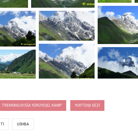
TREKKING/DOĞA YÜRÜYÜŞÜ, KAMP
YURTDIŞI GEZI
TI
USHBA