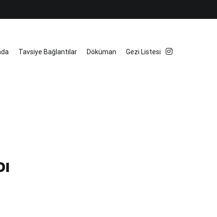
mda
Tavsiye Bağlantılar
Döküman
Gezi Listesi
pı