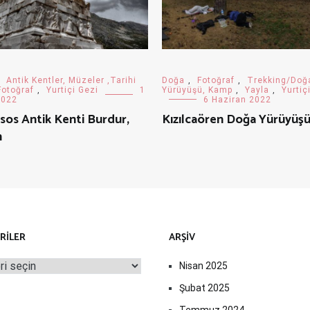
,
Antik Kentler, Müzeler ,Tarihi
Doğa
,
Fotoğraf
,
Trekking/Doğ
Fotoğraf
,
Yurtiçi Gezi
1
Yürüyüşü, Kamp
,
Yayla
,
Yurtiç
2022
6 Haziran 2022
sos Antik Kenti Burdur,
Kızılcaören Doğa Yürüyüş
n
RILER
ARŞIV
iler
Nisan 2025
Şubat 2025