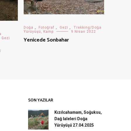
Doğa
,
Fotoğraf
,
Gezi
,
Trekking/Doğa
Yürüyüşü, Kamp
9 Nisan 2022
a
Yenicede Sonbahar
i Gezi
ü
SON YAZILAR
Kızılcahamam, Soğuksu,
Dağ laleleri Doğa
Yürüyüşü 27.04.2025