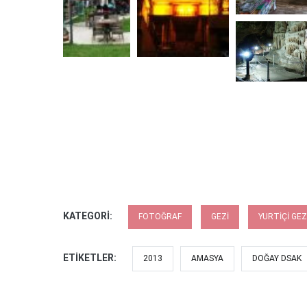
KATEGORI:
FOTOĞRAF
GEZI
YURTIÇI GEZ
ETIKETLER:
2013
AMASYA
DOĞAY DSAK