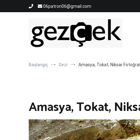
İçeriğe
06patron06@gmail.com
atla
Gezi Fotoğrafları ve Blog Sayfası
Gez ve Fotoğraf Çek
Başlangıç
Gezi
Amasya, Tokat, Niksar Fotoğraf
Amasya, Tokat, Niks