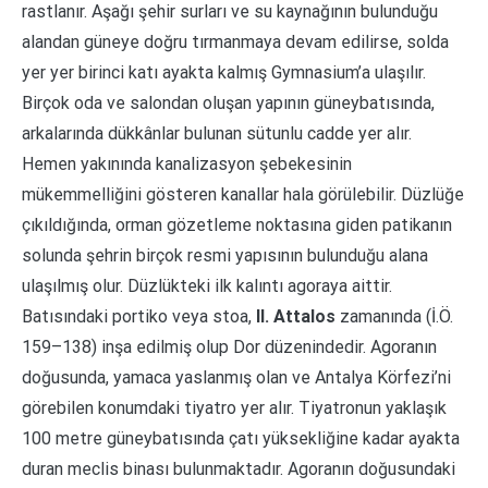
rastlanır. Aşağı şehir surları ve su kaynağının bulunduğu
alandan güneye doğru tırmanmaya devam edilirse, solda
yer yer birinci katı ayakta kalmış Gymnasium’a ulaşılır.
Birçok oda ve salondan oluşan yapının güneybatısında,
arkalarında dükkânlar bulunan sütunlu cadde yer alır.
Hemen yakınında kanalizasyon şebekesinin
mükemmelliğini gösteren kanallar hala görülebilir. Düzlüğe
çıkıldığında, orman gözetleme noktasına giden patikanın
solunda şehrin birçok resmi yapısının bulunduğu alana
ulaşılmış olur. Düzlükteki ilk kalıntı agoraya aittir.
Batısındaki portiko veya stoa,
II. Attalos
zamanında (İ.Ö.
159–138) inşa edilmiş olup Dor düzenindedir. Agoranın
doğusunda, yamaca yaslanmış olan ve Antalya Körfezi’ni
görebilen konumdaki tiyatro yer alır. Tiyatronun yaklaşık
100 metre güneybatısında çatı yüksekliğine kadar ayakta
duran meclis binası bulunmaktadır. Agoranın doğusundaki