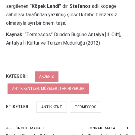
sergilenen
“Köpek Lahdi”
dir.
Stefanos
adlı köpeğe
sahibesi tarafından yazılmış şiirsel kitabe benzersiz
olmasıyla ayrı bir önem taşır.
Kaynak:
“Termessos” Dünden Bugüne Antalya [II. Cilt],
Antalya İl Kültür ve Turizm Müdürlüğü (2012)
KATEGORI:
AKDENIZ
ANTIK KENTLER, MÜZELER ,TARIHI YERLER
ETIKETLER:
ANTIK KENT
TERMESSOS
Yazı
ÖNCEKI MAKALE
SONRAKI MAKALE