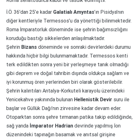
Roma senatosunca kabul ve tasdik edilmiştir.
İ.Ö. 36’dan 25’e kadar
Galatialı Amyntas
’ın Pisidya’nın
diğer kentleriyle Termessos’u da yönettiği bilinmektedir.
Roma İmparatorluk döneminde ise şehrin bağımsızlığını
koruduğu bastığı sikkelerden anlaşılmaktadır.
Şehrin
Bizans
döneminde ve sonraki devirlerdeki durumu
hakkında hiçbir bilgi bulunmamaktadır. Termessos kenti
terk edildikten sonra yeni bir yerleşmeye tanık olmadığı
gibi deprem ve doğal tahribin dışında oldukça sağlam ve
iyi korunmuş ören yerlerinden biri olarak gösterilebilir.
Şehrin kalıntıları Antalya-Korkuteli karayolu üzerindeki
Yenicekahve yakınında bulunan
Hellenistik Devir
suru ile
başlar ve Güllük Dağı’nın zirvesine kadar devam eder.
Otoparktan sonra şehre tırmanan patika takip edildiğinde,
sağ yanda
İmparator Hadrian
devrinde yapılmış İon
düzenindeki tapınağın basamak ve anıtsal girişine