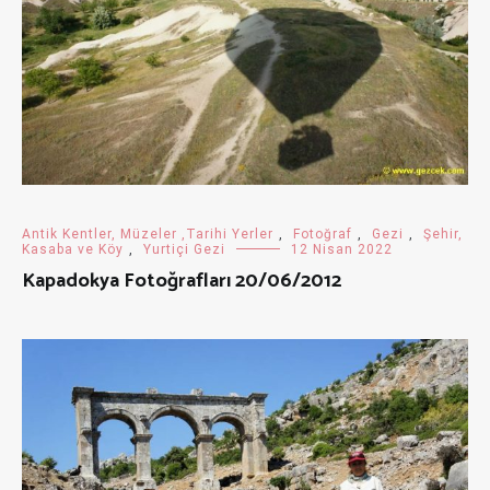
Antik Kentler, Müzeler ,Tarihi Yerler
,
Fotoğraf
,
Gezi
,
Şehir,
Kasaba ve Köy
,
Yurtiçi Gezi
12 Nisan 2022
Kapadokya Fotoğrafları 20/06/2012