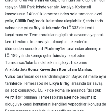
korunan ören yerlerinin en çarpıcılarından biri olup, aynı adı
taşıyan Milli Park içinde yer alır. Antalya-Korkuteli
karayolunun 24’üncü kilometresinden sola tırmanan özel
yolla,
Güllük Dağı
’ndaki kalıntılara ulaşılabilir. Şehrin tarih
sahnesine çıkışı
Büyük İskender
’in İ.Ö.333’de kenti
kuşatması ve Termesosluların güçlü bir savunma yaparak
kenti teslim etmemesiyle olmuştur. İskender’in
ölümünden sonra kent
Ptolemy
‘ler tarafından alınmıştır.
İ.Ö. 189 yılında komşu şehir
İsinda
’yı zapteden
Termessos’lular İsinda halkının şikayeti üzerine
Anadolu’daki
Roma Kuvvetleri Komutanı Manlius
Vulso
tarafından cezalandırılmışlardır. Büyük ihtimalle aynı
tarihlerde Termessos ile
Likya Birliği
arasında bir savaş
da söz konusuydu. İ.Ö. 71’de Roma ile arasında “dostluk
ve ittifak” bulunan Termessos’un işlerinde bağımsız
olduğu ve kendi kanunlarını kendileri yapacakları konusu da