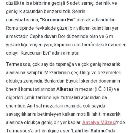
düzlükte ise birbirine geçişli 5 adet sarnıç, derinlik ve
genişlik açısından benzersizdir. Şehrin
güneybatısında,
“Kurucunun Evi”
ola-rak adlandırılan
Roma tipinde fevkalade güzel bir villanın kalıntıları yer
almaktadır. Cephe duvarı Dor düzeninde olan ve 6 m
yüksekliğe erişen yapı, kapısının sol tarafındaki kitabeden
dolayı ‘Kurucunun Evi” adını almıştır.
Termessos, çok sayıda tapınağa ve çok geniş mezarlık
alanlarına sahiptir. Mezarlarının çeşitliliği ve bezemeleri
oldukça zengindir. Bunlardan Büyük İskender döneminin
önemli komutanlarından
Alketas
’ın mezarı (İ.Ö. 319) ve
diğerleri şehir tarihine ışık tutmaları açısından da
önemlidir. Anıtsal mezarların yanında çok sayıda
savaşçılıklarını betimleyen kalkan motifli lahit, mezarlık
alanında oldukça geniş bir yer kaplar.
Antalya Müzesi
’nde
Termessos’a ait en ilginç eser “
Lahitler Salonu”
nda