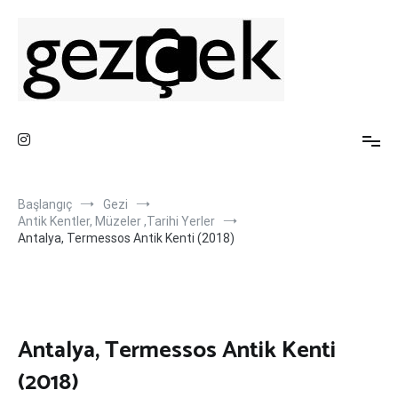
İçeriğe
atla
Gezi Fotoğrafları ve Blog Sayfası
Gez ve Fotoğraf Çek
Başlangıç
Gezi
Antik Kentler, Müzeler ,Tarihi Yerler
Antalya, Termessos Antik Kenti (2018)
Antalya, Termessos Antik Kenti
(2018)