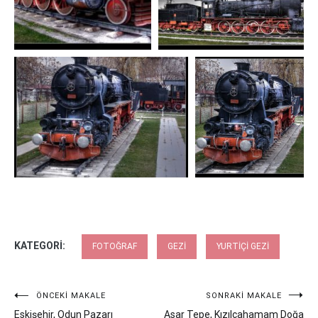
KATEGORI:
FOTOĞRAF
GEZI
YURTIÇI GEZI
Yazı
ÖNCEKI MAKALE
SONRAKI MAKALE
Eskişehir, Odun Pazarı
Asar Tepe, Kızılcahamam Doğa