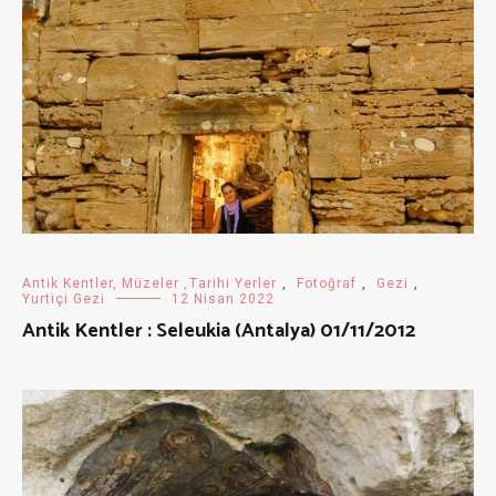
Antik Kentler, Müzeler ,Tarihi Yerler
,
Fotoğraf
,
Gezi
,
Yurtiçi Gezi
12 Nisan 2022
Antik Kentler : Seleukia (Antalya) 01/11/2012