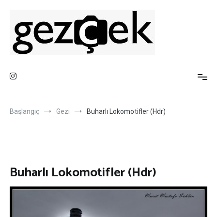
İçeriğe
atla
Gezi Fotoğrafları ve Blog Sayfası
Gez ve Fotoğraf Çek
Başlangıç
Gezi
Buharlı Lokomotifler (Hdr)
Buharlı Lokomotifler (Hdr)