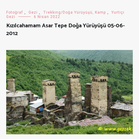
Fotoğraf
,
Gezi
,
Trekking/Doğa Yürüyüşü, Kamp
,
Yurtiçi
Gezi
6 Nisan 2022
Kızılcahamam Asar Tepe Doğa Yürüyüşü 05-06-
2012