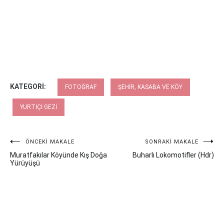
KATEGORI:
FOTOĞRAF
ŞEHIR, KASABA VE KÖY
YURTIÇI GEZI
Yazı
ÖNCEKI MAKALE
SONRAKI MAKALE
Muratfakılar Köyünde Kış Doğa
Buharlı Lokomotifler (Hdr)
gezinmesi
Yürüyüşü