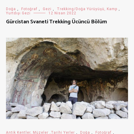
Doğa
,
Fotoğraf
,
Gezi
,
Trekking/Doğa Yürüyüşü, Kamp
,
Yurtdışı Gezi
12 Nisan 2022
Gürcistan Svaneti Trekking Ücüncü Bölüm
Antik Kentler, Müzeler ,Tarihi Yerler
,
Doğa
,
Fotoğraf
,