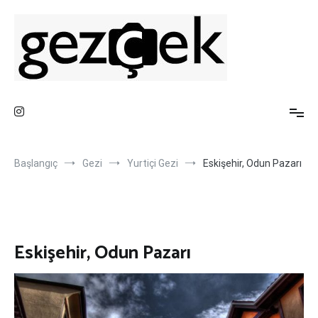
İçeriğe
atla
Gezi Fotoğrafları ve Blog Sayfası
Gez ve Fotoğraf Çek
Başlangıç
Gezi
Yurtiçi Gezi
Eskişehir, Odun Pazarı
Eskişehir, Odun Pazarı