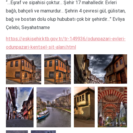
“…Eşraf ve sipahisi çoktur… Şehir 17 mahalledir. Evleri
bağlı, bahçeli ve mamurdur… Şehrin 4 çevresi gül, gülistan,
bağ ve bostan dolu olup hububatı çok bir şehirdir…” Evliya
Çelebi, Seyahatname
https://eskisehir.ktb.gov.tr/tr-149936/odunpazari-evleri-
odunpazari-kentsel-sit-alani.html