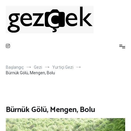
İçeriğe
atla
Gezi Fotoğrafları ve Blog Sayfası
Gez ve Fotoğraf Çek
Başlangıç
Gezi
Yurtiçi Gezi
Bürnük Gölü, Mengen, Bolu
Bürnük Gölü, Mengen, Bolu