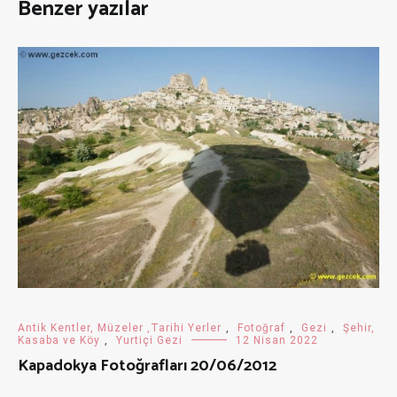
Benzer yazılar
Antik Kentler, Müzeler ,Tarihi Yerler
,
Fotoğraf
,
Gezi
,
Şehir,
Kasaba ve Köy
,
Yurtiçi Gezi
12 Nisan 2022
Kapadokya Fotoğrafları 20/06/2012