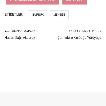
TREKKING/DOĞA YÜRÜYÜŞÜ, KAMP
YURTIÇI GEZI
ETIKETLER:
BÜRNÜK
MENGEN
Yazı
ÖNCEKI MAKALE
SONRAKI MAKALE
Hasan Dağı, Aksaray
Çamlıdere Kış Doğa Yürüyüşü
gezinmesi