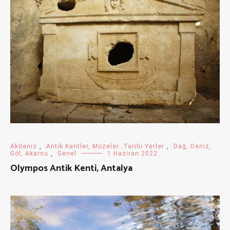
Akdeniz
,
Antik Kentler, Müzeler ,Tarihi Yerler
,
Dağ, Deniz,
Göl, Akarsu
,
Genel
1 Haziran 2022
Olympos Antik Kenti, Antalya