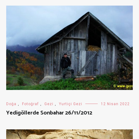
Doğa
,
Fotoğraf
,
Gezi
,
Yurtiçi Gezi
12 Nisan 2022
Yedigöllerde Sonbahar 26/11/2012