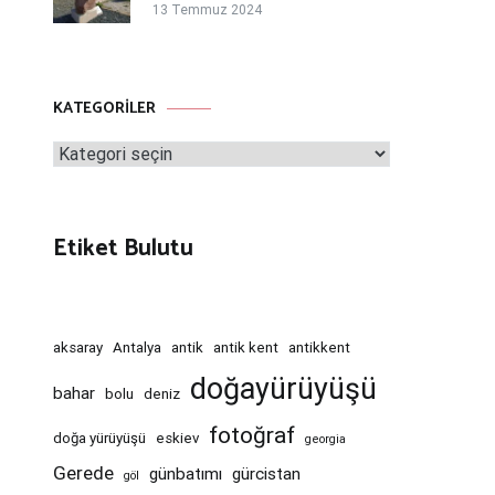
13 Temmuz 2024
KATEGORILER
Kategoriler
Etiket Bulutu
aksaray
Antalya
antik
antik kent
antikkent
doğayürüyüşü
bahar
bolu
deniz
fotoğraf
doğa yürüyüşü
eskiev
georgia
Gerede
günbatımı
gürcistan
göl