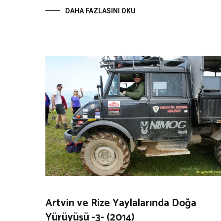
DAHA FAZLASINI OKU
Artvin ve Rize Yaylalarında Doğa
Yürüyüşü -3- (2014)