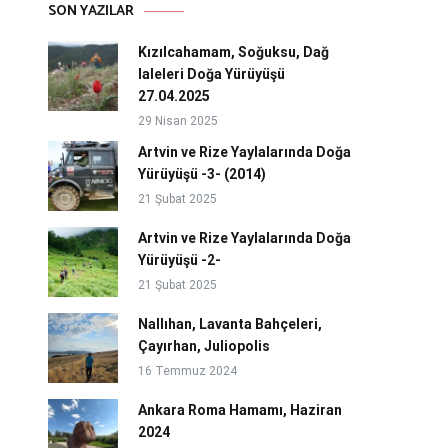
SON YAZILAR
Kızılcahamam, Soğuksu, Dağ
laleleri Doğa Yürüyüşü
27.04.2025
29 Nisan 2025
Artvin ve Rize Yaylalarında Doğa
Yürüyüşü -3- (2014)
21 Şubat 2025
Artvin ve Rize Yaylalarında Doğa
Yürüyüşü -2-
21 Şubat 2025
Nallıhan, Lavanta Bahçeleri,
Çayırhan, Juliopolis
16 Temmuz 2024
Ankara Roma Hamamı, Haziran
2024