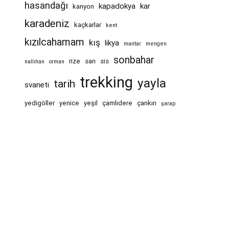
hasandağı
kapadokya
kar
kanyon
karadeniz
kaçkarlar
kent
kızılcahamam
kış
likya
mantar
mengen
sonbahar
rize
sarı
sis
nallıhan
orman
trekking
yayla
tarih
svaneti
yedigöller
yenice
yeşil
çamlıdere
çankırı
şarap