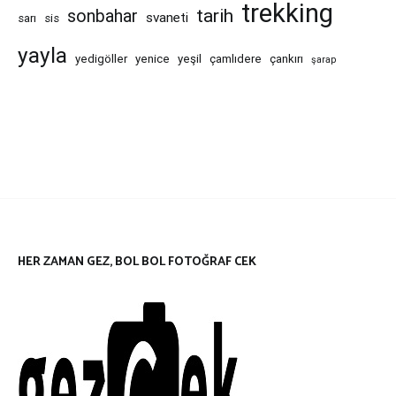
trekking
tarih
sonbahar
svaneti
sarı
sis
yayla
yedigöller
yenice
yeşil
çamlıdere
çankırı
şarap
HER ZAMAN GEZ, BOL BOL FOTOĞRAF CEK