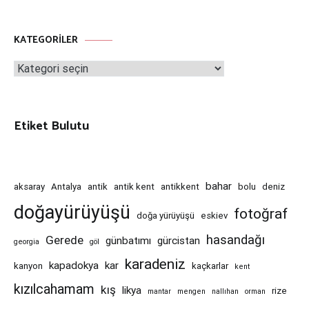
KATEGORILER
Kategoriler
Etiket Bulutu
bahar
aksaray
Antalya
antik
antik kent
antikkent
bolu
deniz
doğayürüyüşü
fotoğraf
doğa yürüyüşü
eskiev
hasandağı
Gerede
günbatımı
gürcistan
georgia
göl
karadeniz
kapadokya
kar
kanyon
kaçkarlar
kent
kızılcahamam
kış
likya
rize
mantar
mengen
nallıhan
orman