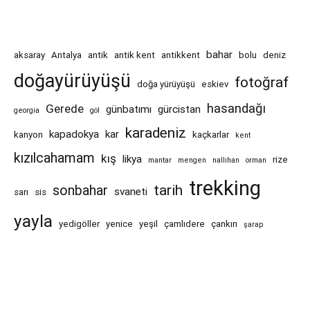
bahar
aksaray
Antalya
antik
antik kent
antikkent
bolu
deniz
doğayürüyüşü
fotoğraf
doğa yürüyüşü
eskiev
hasandağı
Gerede
günbatımı
gürcistan
georgia
göl
karadeniz
kapadokya
kar
kanyon
kaçkarlar
kent
kızılcahamam
kış
likya
rize
mantar
mengen
nallıhan
orman
trekking
tarih
sonbahar
svaneti
sarı
sis
yayla
yedigöller
yenice
yeşil
çamlıdere
çankırı
şarap