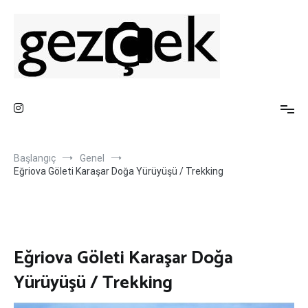
İçeriğe
atla
Gezi Fotoğrafları ve Blog Sayfası
Gez ve Fotoğraf Çek
Başlangıç
Genel
Eğriova Göleti Karaşar Doğa Yürüyüşü / Trekking
Eğriova Göleti Karaşar Doğa
Yürüyüşü / Trekking