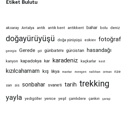
Etiket Bulutu
bahar
aksaray
Antalya
antik
antik kent
antikkent
bolu
deniz
doğayürüyüşü
fotoğraf
doğa yürüyüşü
eskiev
hasandağı
Gerede
günbatımı
gürcistan
georgia
göl
karadeniz
kapadokya
kar
kanyon
kaçkarlar
kent
kızılcahamam
kış
likya
rize
mantar
mengen
nallıhan
orman
trekking
tarih
sonbahar
svaneti
sarı
sis
yayla
yedigöller
yenice
yeşil
çamlıdere
çankırı
şarap