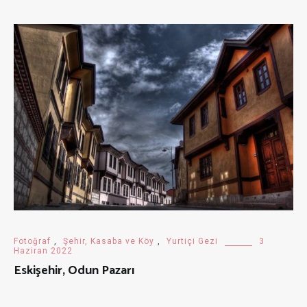
Fotoğraf
,
Şehir, Kasaba ve Köy
,
Yurtiçi Gezi
3
Haziran 2022
Eskişehir, Odun Pazarı