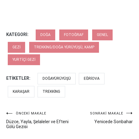
KATEGORI:
DOĞA
FOTOĞRAF
GENEL
GEZI
TREKKING/DOĞA YÜRÜYÜŞÜ, KAMP
YURTIÇI GEZI
ETIKETLER:
DOĞAYÜRÜYÜŞÜ
EĞRIOVA
KARAŞAR
TREKKING
Yazı
ÖNCEKI MAKALE
SONRAKI MAKALE
Düzce, Yayla, Şelaleler ve Efteni
Yenicede Sonbahar
gezinmesi
Gölü Gezisi