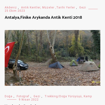
Akdeniz
,
Antik Kentler, Müzeler ,Tarihi Yerler
,
Gezi
25 Ekim 2023
Antalya,Finike Arykanda Antik Kenti 2018
Doğa
,
Fotoğraf
,
Gezi
,
Trekking/Doğa Yürüyüşü, Kamp
9 Nisan 2022