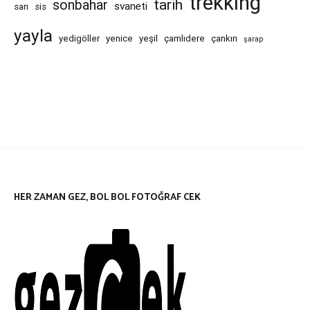
trekking
tarih
sonbahar
svaneti
sarı
sis
yayla
yedigöller
yenice
yeşil
çamlıdere
çankırı
şarap
HER ZAMAN GEZ, BOL BOL FOTOĞRAF CEK