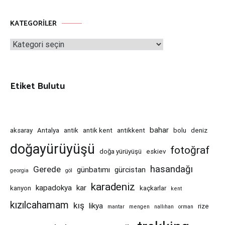
KATEGORILER
Kategoriler
Etiket Bulutu
bahar
aksaray
Antalya
antik
antik kent
antikkent
bolu
deniz
doğayürüyüşü
fotoğraf
doğa yürüyüşü
eskiev
hasandağı
Gerede
günbatımı
gürcistan
georgia
göl
karadeniz
kapadokya
kar
kanyon
kaçkarlar
kent
kızılcahamam
kış
likya
rize
mantar
mengen
nallıhan
orman