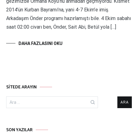
gezimizde Ormana Köyü’nü anmadan geçmiyordu. Kısmet
2014’ün Kurban Bayramı’na, yani 4-7 Ekim’e imiş.
Arkadaşım Önder programı hazırlamıştı bile. 4 Ekim sabahı
saat 02:00 civarı ben, Önder, Sait Abi, Betül yola […]
DAHA FAZLASINI OKU
SITEDE ARAYIN
Arama:
SON YAZILAR