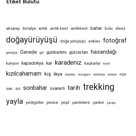
Etiket Bulutu
bahar
aksaray
Antalya
antik
antik kent
antikkent
bolu
deniz
doğayürüyüşü
fotoğraf
doğa yürüyüşü
eskiev
hasandağı
Gerede
günbatımı
gürcistan
georgia
göl
karadeniz
kapadokya
kar
kanyon
kaçkarlar
kent
kızılcahamam
kış
likya
rize
mantar
mengen
nallıhan
orman
trekking
tarih
sonbahar
svaneti
sarı
sis
yayla
yedigöller
yenice
yeşil
çamlıdere
çankırı
şarap