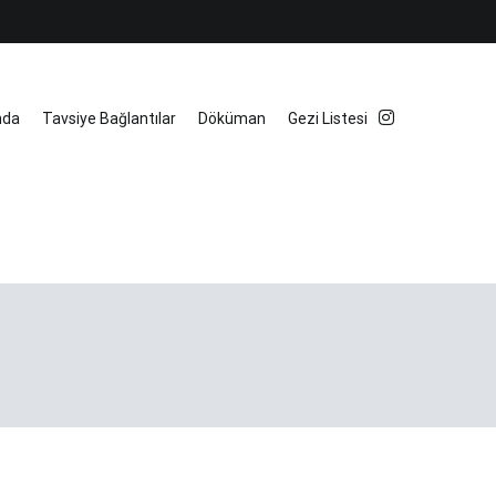
mda
Tavsiye Bağlantılar
Döküman
Gezi Listesi