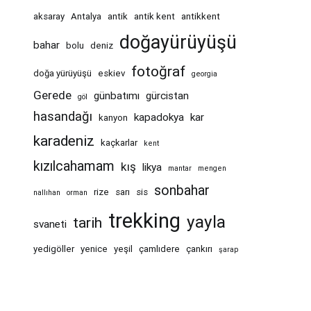
aksaray
Antalya
antik
antik kent
antikkent
doğayürüyüşü
bahar
bolu
deniz
fotoğraf
doğa yürüyüşü
eskiev
georgia
Gerede
günbatımı
gürcistan
göl
hasandağı
kapadokya
kar
kanyon
karadeniz
kaçkarlar
kent
kızılcahamam
kış
likya
mantar
mengen
sonbahar
rize
sarı
sis
nallıhan
orman
trekking
yayla
tarih
svaneti
yedigöller
yenice
yeşil
çamlıdere
çankırı
şarap