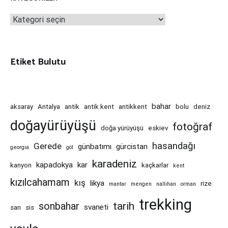
Kategoriler
Etiket Bulutu
bahar
aksaray
Antalya
antik
antik kent
antikkent
bolu
deniz
doğayürüyüşü
fotoğraf
doğa yürüyüşü
eskiev
hasandağı
Gerede
günbatımı
gürcistan
georgia
göl
karadeniz
kapadokya
kar
kanyon
kaçkarlar
kent
kızılcahamam
kış
likya
rize
mantar
mengen
nallıhan
orman
trekking
tarih
sonbahar
svaneti
sarı
sis