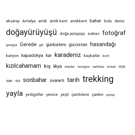
bahar
aksaray
Antalya
antik
antik kent
antikkent
bolu
deniz
doğayürüyüşü
fotoğraf
doğa yürüyüşü
eskiev
hasandağı
Gerede
günbatımı
gürcistan
georgia
göl
karadeniz
kapadokya
kar
kanyon
kaçkarlar
kent
kızılcahamam
kış
likya
rize
mantar
mengen
nallıhan
orman
trekking
tarih
sonbahar
svaneti
sarı
sis
yayla
yedigöller
yenice
yeşil
çamlıdere
çankırı
şarap