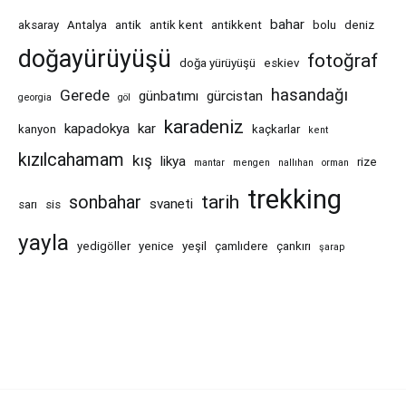
bahar
aksaray
Antalya
antik
antik kent
antikkent
bolu
deniz
doğayürüyüşü
fotoğraf
doğa yürüyüşü
eskiev
hasandağı
Gerede
günbatımı
gürcistan
georgia
göl
karadeniz
kapadokya
kar
kanyon
kaçkarlar
kent
kızılcahamam
kış
likya
rize
mantar
mengen
nallıhan
orman
trekking
tarih
sonbahar
svaneti
sarı
sis
yayla
yedigöller
yenice
yeşil
çamlıdere
çankırı
şarap