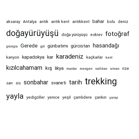
bahar
aksaray
Antalya
antik
antik kent
antikkent
bolu
deniz
doğayürüyüşü
fotoğraf
doğa yürüyüşü
eskiev
hasandağı
Gerede
günbatımı
gürcistan
georgia
göl
karadeniz
kapadokya
kar
kanyon
kaçkarlar
kent
kızılcahamam
kış
likya
rize
mantar
mengen
nallıhan
orman
trekking
tarih
sonbahar
svaneti
sarı
sis
yayla
yedigöller
yenice
yeşil
çamlıdere
çankırı
şarap