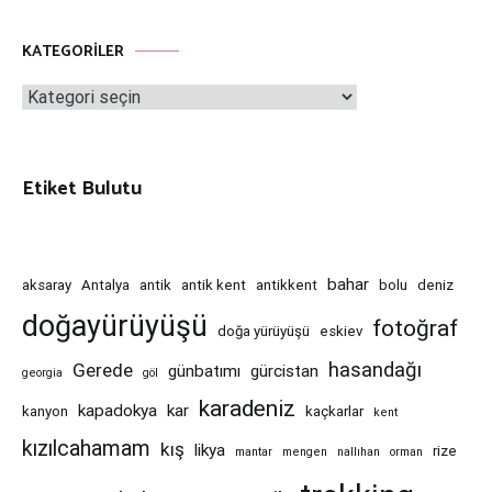
KATEGORILER
Kategoriler
Etiket Bulutu
bahar
aksaray
Antalya
antik
antik kent
antikkent
bolu
deniz
doğayürüyüşü
fotoğraf
doğa yürüyüşü
eskiev
hasandağı
Gerede
günbatımı
gürcistan
georgia
göl
karadeniz
kapadokya
kar
kanyon
kaçkarlar
kent
kızılcahamam
kış
likya
rize
mantar
mengen
nallıhan
orman