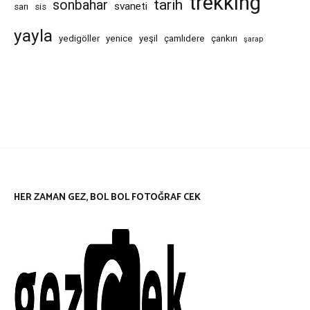
trekking
tarih
sonbahar
svaneti
sarı
sis
yayla
yedigöller
yenice
yeşil
çamlıdere
çankırı
şarap
HER ZAMAN GEZ, BOL BOL FOTOĞRAF CEK