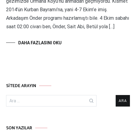
gezimizde Ormana Köyü’nü anmadan geçmiyordu. Kısmet
2014’ün Kurban Bayramı’na, yani 4-7 Ekim’e imiş.
Arkadaşım Önder programı hazırlamıştı bile. 4 Ekim sabahı
saat 02:00 civarı ben, Önder, Sait Abi, Betül yola […]
DAHA FAZLASINI OKU
SITEDE ARAYIN
Arama:
SON YAZILAR