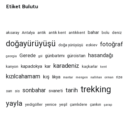
Etiket Bulutu
bahar
aksaray
Antalya
antik
antik kent
antikkent
bolu
deniz
doğayürüyüşü
fotoğraf
doğa yürüyüşü
eskiev
hasandağı
Gerede
günbatımı
gürcistan
georgia
göl
karadeniz
kapadokya
kar
kanyon
kaçkarlar
kent
kızılcahamam
kış
likya
rize
mantar
mengen
nallıhan
orman
trekking
tarih
sonbahar
svaneti
sarı
sis
yayla
yedigöller
yenice
yeşil
çamlıdere
çankırı
şarap